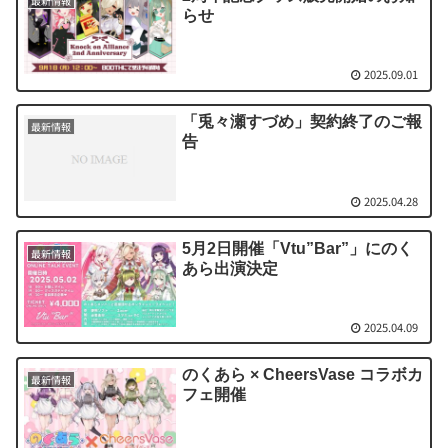
最新情報
らせ
2025.09.01
「兎々瀬すづめ」契約終了のご報
最新情報
告
2025.04.28
5月2日開催「Vtu”Bar”」にのく
最新情報
あら出演決定
2025.04.09
のくあら × CheersVase コラボカ
最新情報
フェ開催